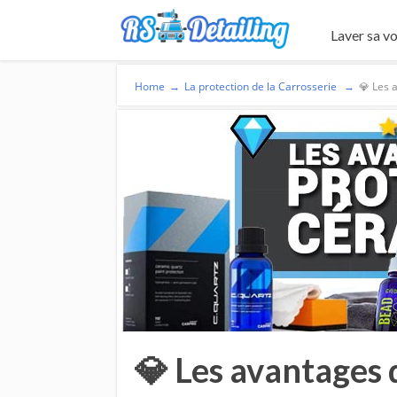
Laver sa vo
Home
→
La protection de la Carrosserie
→
💎 Les 
💎 Les avantages 