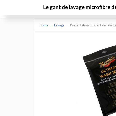
Le gant de lavage microfibre 
Laver sa vo
Home
→
Lavage
→
Présentation du Gant de lavag