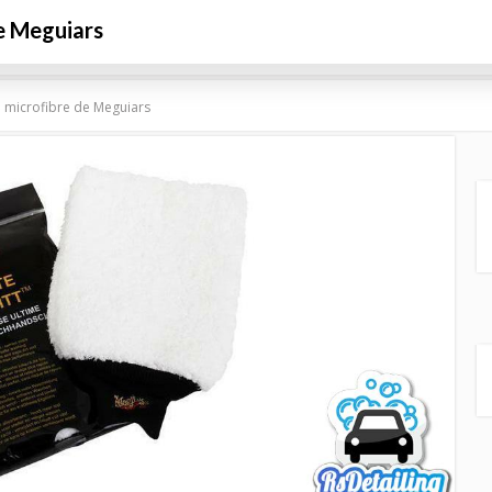
de Meguiars
iture
Polissage et Correction des défauts
Protection de la pe
e microfibre de Meguiars