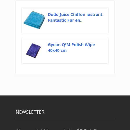
Dodo Juice Chiffon lustrant
Fantastic Fur en...
Gyeon Q²M Polish Wipe
40x40 cm
NEWSLETTER